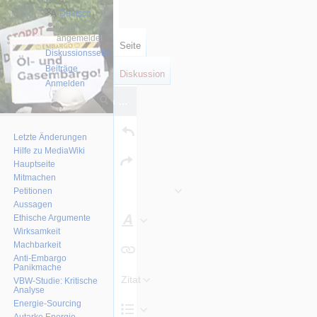
Deutsch
Nicht
angemeldet
Seite
Diskussionsseite
Beiträge
Diskussion
Anmelden
he
Seitenoptionen
Editor
wechseln
Änderungen speichern …
Letzte Änderungen
Hilfe zu MediaWiki
Hauptseite
Mitmachen
Petitionen
Aussagen
Ethische Argumente
Wirksamkeit
Text
Machbarkeit
gestalten
Anti-Embargo
Panikmache
Zitat
VBW-Studie: Kritische
Analyse
Energie-Sourcing
Autarke Energie-