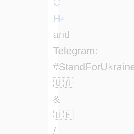
C
H
and
Telegram:
#StandForUkrain
🇺🇦
&
🇩🇪
/