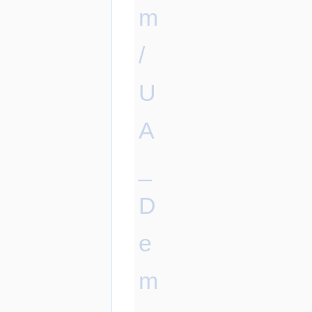
m
/
U
A
_
D
e
m