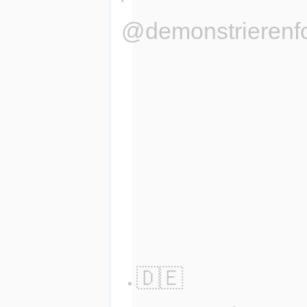
@demonstrierenfo
Permanent
[
Bearbeiten
|
Quelltext bearbeit
🇩🇪