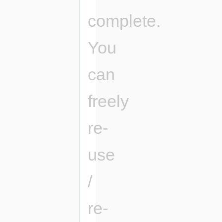
complete.
You
can
freely
re-
use
/
re-