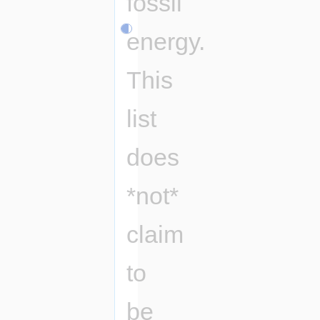
fossil
energy.
This
list
does
*not*
claim
to
be