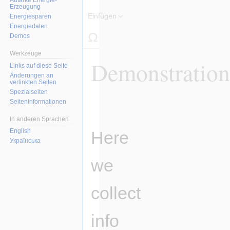
Erzeugung
Struktur
Einfügen
Energiesparen
Energiedaten
Demos
Werkzeuge
Demonstratio
Links auf diese Seite
Änderungen an
verlinkten Seiten
Spezialseiten
Zur
Zur
Seiten­informationen
Navigation
Suche
In anderen Sprachen
springen
springen
English
Here
Українська
we
collect
info